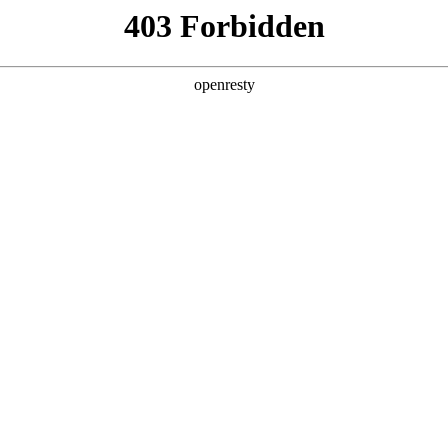
产品及服务
行业解决方案
合作伙伴
投资者关系
帆生态圆桌会成都站圆满落幕
2024 / 08 / 27
帆生态圆桌会在成都圆满举办，本次会议吸引了40余家聚鑫汇数码合作
政策的全面解读，以及山石网科XDR安全运营解决方案的详细介绍。此外
主题分享。本次圆桌会不仅是合作伙伴信息共享的平台，更是一次为合作